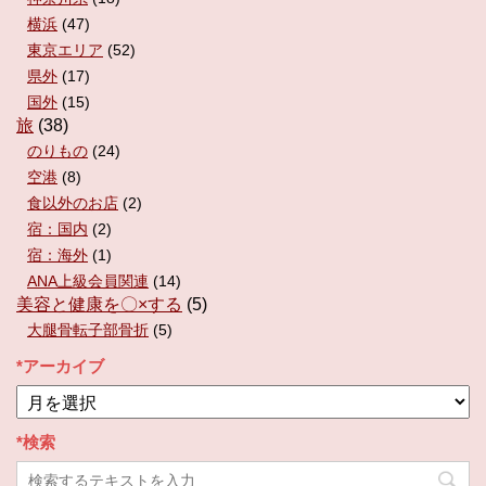
横浜
(47)
東京エリア
(52)
県外
(17)
国外
(15)
旅
(38)
のりもの
(24)
空港
(8)
食以外のお店
(2)
宿：国内
(2)
宿：海外
(1)
ANA上級会員関連
(14)
美容と健康を〇×する
(5)
大腿骨転子部骨折
(5)
*アーカイブ
*
ア
ー
*検索
カ
イ