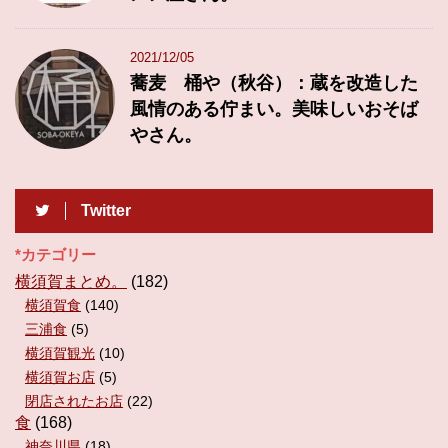
2021/12/05
蕎麦 桶や（秋谷）：蔵を改造した
風情のある佇まい。美味しいおそば
やさん。
Twitter
*カテゴリー
横須賀まとめ。
(182)
横須賀食
(140)
三浦食
(5)
横須賀観光
(10)
横須賀お店
(5)
閉店されたお店
(22)
食
(168)
神奈川県
(18)