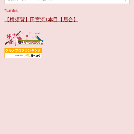
ブ
*Links
【横須賀】田宮流1本目【居合】