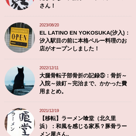
さん！
2023/08/20
EL LATINO EN YOKOSUKA(汐入)：
汐入駅目の前に本格ペルー料理のお
店がオープンしました！
2022/12/11
大腿骨転子部骨折の記録⑤：骨折～
入院～抜釘～完治まで、かかった費
用まとめ。
2021/12/19
【移転】ラーメン喰堂（北久里
浜）：和風を感じる家系？豚骨ラー
メン屋さん。