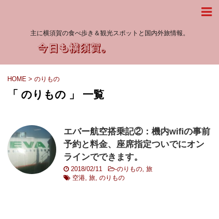
主に横須賀の食べ歩き＆観光スポットと国内外旅情報。
HOME
>
のりもの
「 のりもの 」 一覧
エバー航空搭乗記②：機内wifiの事前
予約と料金、座席指定ついでにオン
ラインでできます。
2018/02/11
-
のりもの
,
旅
空港
,
旅
,
のりもの