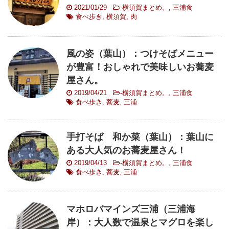
2021/01/29
-
横須賀まとめ。
,
三浦食
食べ歩き
,
横須賀
,
肉
風の姿（葉山）：つけそばメニュー
が豊富！おしゃれで美味しいお蕎麦
屋さん。
2019/04/21
-
横須賀まとめ。
,
三浦食
食べ歩き
,
蕎麦
,
三浦
手打そば 和か菜（葉山）：葉山に
ある大人気のお蕎麦屋さん！
2019/04/13
-
横須賀まとめ。
,
三浦食
食べ歩き
,
蕎麦
,
三浦
マホロバマインズ三浦（三浦海
岸）：大人数で温泉とマグロを楽し