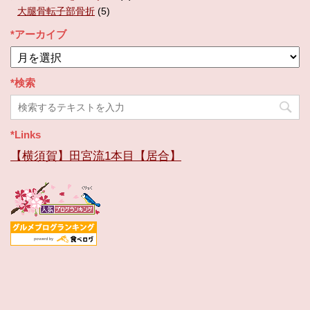
大腿骨転子部骨折
(5)
*アーカイブ
*
ア
ー
*検索
カ
イ
ブ
*Links
【横須賀】田宮流1本目【居合】