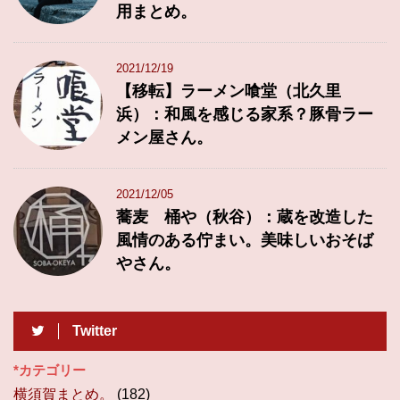
用まとめ。
2021/12/19
【移転】ラーメン喰堂（北久里
浜）：和風を感じる家系？豚骨ラー
メン屋さん。
2021/12/05
蕎麦 桶や（秋谷）：蔵を改造した
風情のある佇まい。美味しいおそば
やさん。
Twitter
*カテゴリー
横須賀まとめ。
(182)