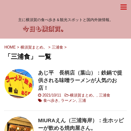
主に横須賀の食べ歩き＆観光スポットと国内外旅情報。
HOME
>
横須賀まとめ。
>
三浦食
>
「三浦食」 一覧
あじ平 長柄店（葉山）：鉄鍋で提
供される味噌ラーメンが人気のお
店！
2021/10/11
-
横須賀まとめ。
,
三浦食
食べ歩き
,
ラーメン
,
三浦
MIURAえん（三浦海岸）：生ホッピ
ーが飲める焼肉屋さん。