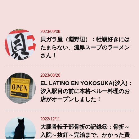
2023/09/09
貝ガラ屋（淵野辺）：牡蠣好きには
たまらない、濃厚スープのラーメン
さん！
2023/08/20
EL LATINO EN YOKOSUKA(汐入)：
汐入駅目の前に本格ペルー料理のお
店がオープンしました！
2022/12/11
大腿骨転子部骨折の記録⑤：骨折～
入院～抜釘～完治まで、かかった費