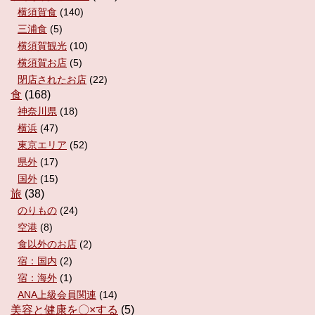
横須賀食
(140)
三浦食
(5)
横須賀観光
(10)
横須賀お店
(5)
閉店されたお店
(22)
食
(168)
神奈川県
(18)
横浜
(47)
東京エリア
(52)
県外
(17)
国外
(15)
旅
(38)
のりもの
(24)
空港
(8)
食以外のお店
(2)
宿：国内
(2)
宿：海外
(1)
ANA上級会員関連
(14)
美容と健康を〇×する
(5)