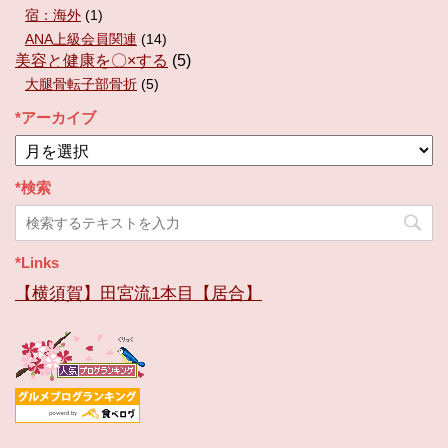
宿：海外
(1)
ANA上級会員関連
(14)
美容と健康を〇×する
(5)
大腿骨転子部骨折
(5)
*アーカイブ
*
ア
ー
*検索
カ
イ
ブ
*Links
【横須賀】田宮流1本目【居合】