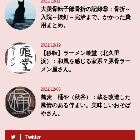
2022/12/11
大腿骨転子部骨折の記録⑤：骨折～
入院～抜釘～完治まで、かかった費
用まとめ。
2021/12/19
【移転】ラーメン喰堂（北久里
浜）：和風を感じる家系？豚骨ラー
メン屋さん。
2021/12/05
蕎麦 桶や（秋谷）：蔵を改造した
風情のある佇まい。美味しいおそば
やさん。
Twitter