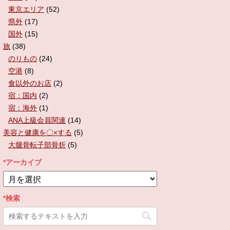
東京エリア
(52)
県外
(17)
国外
(15)
旅
(38)
のりもの
(24)
空港
(8)
食以外のお店
(2)
宿：国内
(2)
宿：海外
(1)
ANA上級会員関連
(14)
美容と健康を〇×する
(5)
大腿骨転子部骨折
(5)
*アーカイブ
*
ア
ー
*検索
カ
イ
ブ