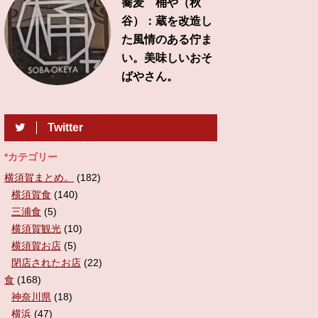
蕎麦 桶や（秋
谷）：蔵を改造し
た風情のある佇ま
い。美味しいおそ
ばやさん。
Twitter
*カテゴリー
横須賀まとめ。
(182)
横須賀食
(140)
三浦食
(5)
横須賀観光
(10)
横須賀お店
(5)
閉店されたお店
(22)
食
(168)
神奈川県
(18)
横浜
(47)