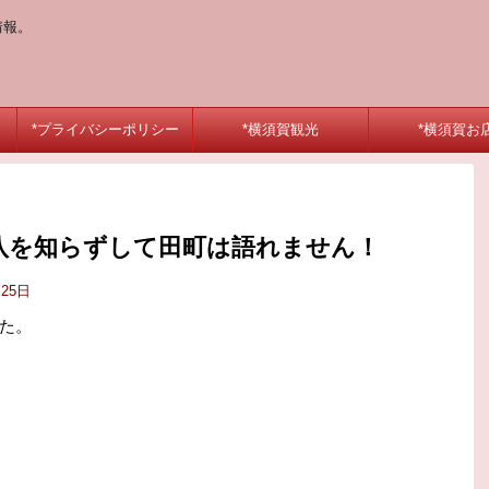
情報。
*プライバシーポリシー
*横須賀観光
*横須賀お
八を知らずして田町は語れません！
月25日
た。