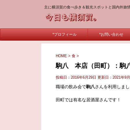
主に横須賀の食べ歩き＆観光スポットと国内外旅
*プロフィール
*お問い合わせ
HOME
>
食
>
駒八 本店（田町）：駒
投稿日：2016年6月29日 更新日：
2021年9
職場の飲み会で
駒八
さんを利用しまし
田町では有名な居酒屋さんです！