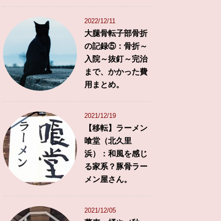
2022/12/11
大腿骨転子部骨折
の記録⑤：骨折～
入院～抜釘～完治
まで、かかった費
用まとめ。
2021/12/19
【移転】ラーメン
喰堂（北久里
浜）：和風を感じ
る家系？豚骨ラー
メン屋さん。
2021/12/05