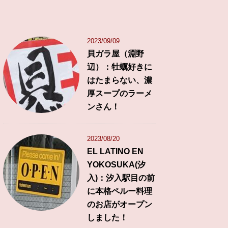
2023/09/09
貝ガラ屋（淵野
辺）：牡蠣好きに
はたまらない、濃
厚スープのラーメ
ンさん！
2023/08/20
EL LATINO EN
YOKOSUKA(汐
入)：汐入駅目の前
に本格ペルー料理
のお店がオープン
しました！