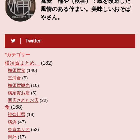
蕎麦 桶や（秋谷）：蔵を改造した
風情のある佇まい。美味しいおそば
やさん。
Twitter
*カテゴリー
横須賀まとめ。
(182)
横須賀食
(140)
三浦食
(5)
横須賀観光
(10)
横須賀お店
(5)
閉店されたお店
(22)
食
(168)
神奈川県
(18)
横浜
(47)
東京エリア
(52)
県外
(17)