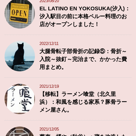
2023/08/20
EL LATINO EN YOKOSUKA(汐入)：
汐入駅目の前に本格ペルー料理のお
店がオープンしました！
2022/12/11
大腿骨転子部骨折の記録⑤：骨折～
入院～抜釘～完治まで、かかった費
用まとめ。
2021/12/19
【移転】ラーメン喰堂（北久里
浜）：和風を感じる家系？豚骨ラー
メン屋さん。
2021/12/05