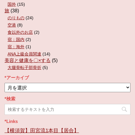
国外
(15)
旅
(38)
のりもの
(24)
空港
(8)
食以外のお店
(2)
宿：国内
(2)
宿：海外
(1)
ANA上級会員関連
(14)
美容と健康を〇×する
(5)
大腿骨転子部骨折
(5)
*アーカイブ
*
ア
ー
*検索
カ
イ
ブ
*Links
【横須賀】田宮流1本目【居合】