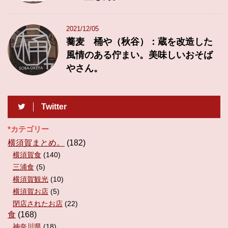
2021/12/05
蕎麦 桶や（秋谷）：蔵を改造した
風情のある佇まい。美味しいおそば
やさん。
Twitter
*カテゴリー
横須賀まとめ。
(182)
横須賀食
(140)
三浦食
(5)
横須賀観光
(10)
横須賀お店
(5)
閉店されたお店
(22)
食
(168)
神奈川県
(18)