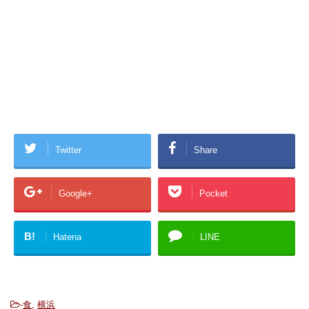
Twitter
Share
Google+
Pocket
B!
Hatena
LINE
-
食
,
横浜