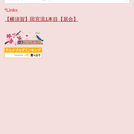
ブ
*Links
【横須賀】田宮流1本目【居合】