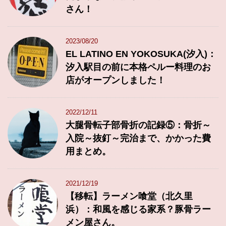
さん！
2023/08/20
EL LATINO EN YOKOSUKA(汐入)：
汐入駅目の前に本格ペルー料理のお
店がオープンしました！
2022/12/11
大腿骨転子部骨折の記録⑤：骨折～
入院～抜釘～完治まで、かかった費
用まとめ。
2021/12/19
【移転】ラーメン喰堂（北久里
浜）：和風を感じる家系？豚骨ラー
メン屋さん。