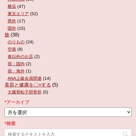
横浜
(47)
東京エリア
(52)
県外
(17)
国外
(15)
旅
(38)
のりもの
(24)
空港
(8)
食以外のお店
(2)
宿：国内
(2)
宿：海外
(1)
ANA上級会員関連
(14)
美容と健康を〇×する
(5)
大腿骨転子部骨折
(5)
*アーカイブ
*
ア
ー
*検索
カ
イ