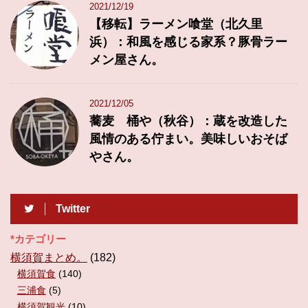
2021/12/19
【移転】ラーメン喰堂（北久里
浜）：和風を感じる家系？豚骨ラー
メン屋さん。
2021/12/05
蕎麦 桶や（秋谷）：蔵を改造した
風情のある佇まい。美味しいおそば
やさん。
Twitter
*カテゴリー
横須賀まとめ。
(182)
横須賀食
(140)
三浦食
(5)
横須賀観光
(10)