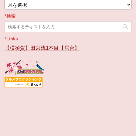
*
ア
ー
*検索
カ
イ
ブ
*Links
【横須賀】田宮流1本目【居合】