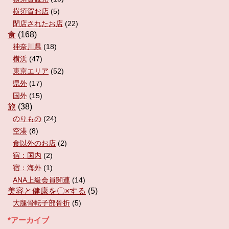
横須賀お店
(5)
閉店されたお店
(22)
食
(168)
神奈川県
(18)
横浜
(47)
東京エリア
(52)
県外
(17)
国外
(15)
旅
(38)
のりもの
(24)
空港
(8)
食以外のお店
(2)
宿：国内
(2)
宿：海外
(1)
ANA上級会員関連
(14)
美容と健康を〇×する
(5)
大腿骨転子部骨折
(5)
*アーカイブ