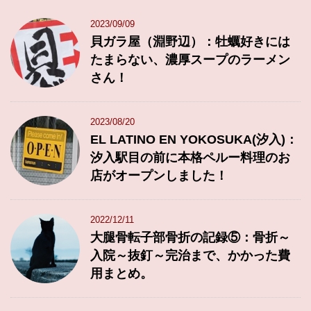
2023/09/09
貝ガラ屋（淵野辺）：牡蠣好きには
たまらない、濃厚スープのラーメン
さん！
2023/08/20
EL LATINO EN YOKOSUKA(汐入)：
汐入駅目の前に本格ペルー料理のお
店がオープンしました！
2022/12/11
大腿骨転子部骨折の記録⑤：骨折～
入院～抜釘～完治まで、かかった費
用まとめ。