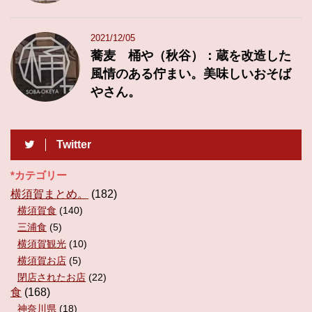
2021/12/05
蕎麦 桶や（秋谷）：蔵を改造した
風情のある佇まい。美味しいおそば
やさん。
Twitter
*カテゴリー
横須賀まとめ。
(182)
横須賀食
(140)
三浦食
(5)
横須賀観光
(10)
横須賀お店
(5)
閉店されたお店
(22)
食
(168)
神奈川県
(18)