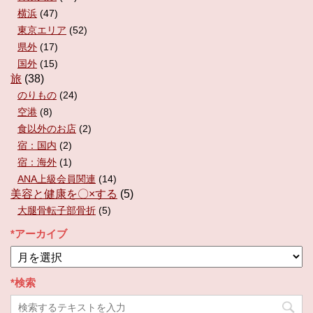
横浜
(47)
東京エリア
(52)
県外
(17)
国外
(15)
旅
(38)
のりもの
(24)
空港
(8)
食以外のお店
(2)
宿：国内
(2)
宿：海外
(1)
ANA上級会員関連
(14)
美容と健康を〇×する
(5)
大腿骨転子部骨折
(5)
*アーカイブ
*
ア
ー
*検索
カ
イ