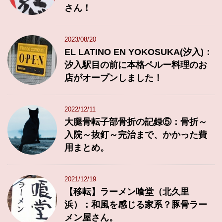
さん！
2023/08/20
EL LATINO EN YOKOSUKA(汐入)：
汐入駅目の前に本格ペルー料理のお
店がオープンしました！
2022/12/11
大腿骨転子部骨折の記録⑤：骨折～
入院～抜釘～完治まで、かかった費
用まとめ。
2021/12/19
【移転】ラーメン喰堂（北久里
浜）：和風を感じる家系？豚骨ラー
メン屋さん。