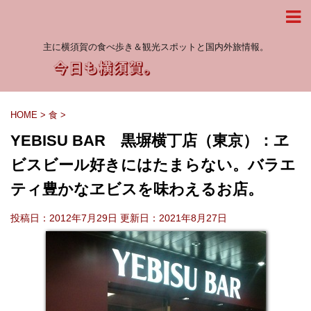
主に横須賀の食べ歩き＆観光スポットと国内外旅情報。
HOME
>
食
>
YEBISU BAR 黒塀横丁店（東京）：ヱ
ビスビール好きにはたまらない。バラエ
ティ豊かなヱビスを味わえるお店。
投稿日：2012年7月29日 更新日：
2021年8月27日