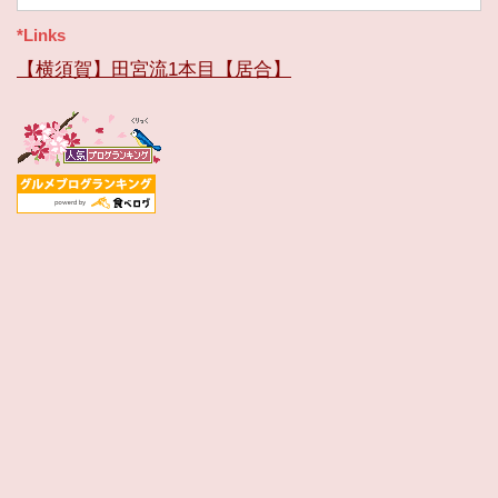
ブ
*Links
【横須賀】田宮流1本目【居合】