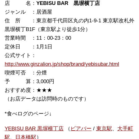
店 名：
YEBISU BAR 黒塀横丁店
ジャンル ：居酒屋
住 所 ：東京都千代田区丸の内1-9-1 東京駅改札外
黒塀横丁B1F（東京駅より徒歩1分）
営業時間 ：11：00-23：00
定休日 ：1月1日
公式サイト：
http://www.ginzalion.jp/shop/brand/yebisubar.html
喫煙可否 ：分煙
予 算：3,000円
おすすめ度：★★★
（お店データは訪問時のものです）
*食べログのページ↓
YEBISU BAR 黒塀横丁店
（
ビアバー
/
東京駅
、
大手町
駅
、
日本橋駅
）