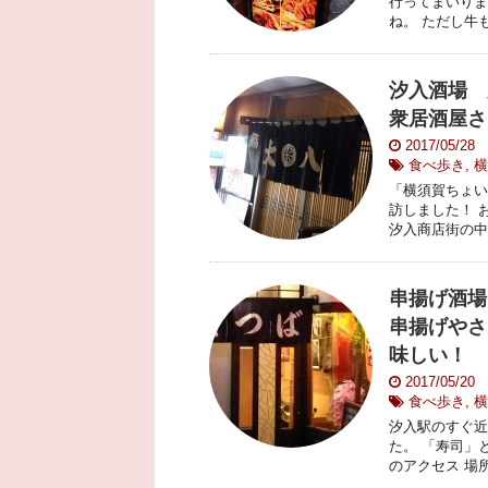
行ってまいりま
ね。 ただし牛も
汐入酒場 
衆居酒屋さ
2017/05/28
食べ歩き
,
横
「横須賀ちょい
訪しました！ 
汐入商店街の中
串揚げ酒場
串揚げやさ
味しい！
2017/05/20
食べ歩き
,
横
汐入駅のすぐ近
た。 「寿司」
のアクセス 場