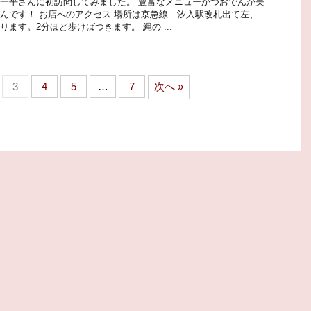
一平さんに初訪問してみました。 豊富なメニューかつおでんが美
んです！ お店へのアクセス 場所は京急線 汐入駅改札出て左、
ます。2分ほど歩けばつきます。 縄の ...
3
4
5
…
7
次へ »