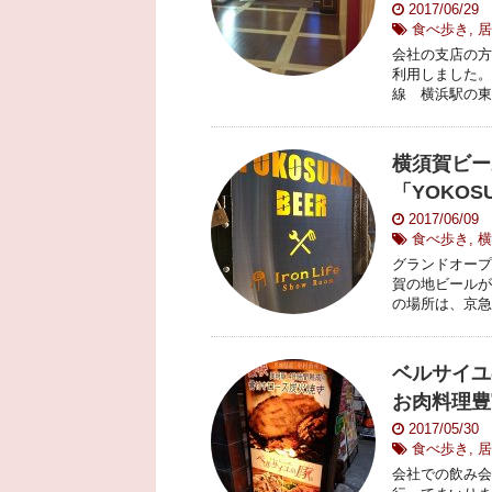
2017/06/29
食べ歩き
,
居
会社の支店の方
利用しました。
線 横浜駅の東口
横須賀ビー
「YOKOS
2017/06/09
食べ歩き
,
横
グランドオープ
賀の地ビールが
の場所は、京急線
ベルサイユ
お肉料理豊
2017/05/30
食べ歩き
,
居
会社での飲み会