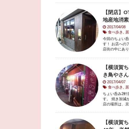
【閉店】O
地産地消素
2017/04/08
食べ歩き
,
居
今回のちょい呑
す！ お店への
店街の中にありま
【横須賀ち
き鳥やさん
2017/04/07
食べ歩き
,
居
ちょい呑み2軒
す。 焼き加減
店の場所は、京急
【横須賀ち