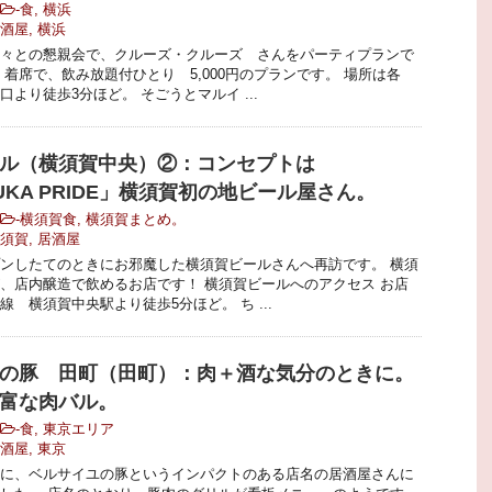
-
食
,
横浜
酒屋
,
横浜
々との懇親会で、クルーズ・クルーズ さんをパーティプランで
 着席で、飲み放題付ひとり 5,000円のプランです。 場所は各
より徒歩3分ほど。 そごうとマルイ ...
ル（横須賀中央）②：コンセプトは
UKA PRIDE」横須賀初の地ビール屋さん。
-
横須賀食
,
横須賀まとめ。
須賀
,
居酒屋
ンしたてのときにお邪魔した横須賀ビールさんへ再訪です。 横須
、店内醸造で飲めるお店です！ 横須賀ビールへのアクセス お店
 横須賀中央駅より徒歩5分ほど。 ち ...
の豚 田町（田町）：肉＋酒な気分のときに。
富な肉バル。
-
食
,
東京エリア
酒屋
,
東京
に、ベルサイユの豚というインパクトのある店名の居酒屋さんに