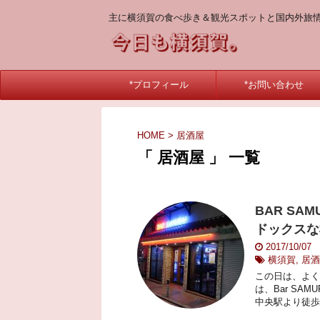
主に横須賀の食べ歩き＆観光スポットと国内外旅
*プロフィール
*お問い合わせ
HOME
>
居酒屋
「 居酒屋 」 一覧
BAR S
ドックスな
2017/10/07
横須賀
,
居酒
この日は、よく
は、Bar SA
中央駅より徒歩7