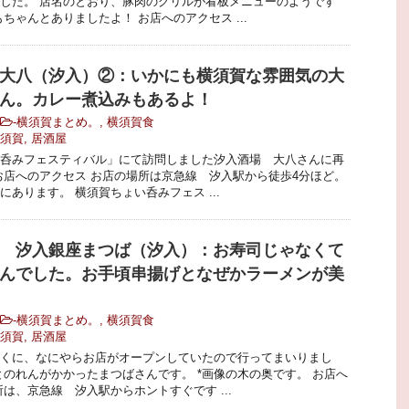
した。 店名のとおり、豚肉のグリルが看板メニューのようです
ちゃんとありましたよ！ お店へのアクセス ...
大八（汐入）②：いかにも横須賀な雰囲気の大
ん。カレー煮込みもあるよ！
-
横須賀まとめ。
,
横須賀食
須賀
,
居酒屋
呑みフェスティバル」にて訪問しました汐入酒場 大八さんに再
お店へのアクセス お店の場所は京急線 汐入駅から徒歩4分ほど。
にあります。 横須賀ちょい呑みフェス ...
 汐入銀座まつば（汐入）：お寿司じゃなくて
んでした。お手頃串揚げとなぜかラーメンが美
-
横須賀まとめ。
,
横須賀食
須賀
,
居酒屋
くに、なにやらお店がオープンしていたので行ってまいりまし
とのれんがかかったまつばさんです。 *画像の木の奥です。 お店へ
所は、京急線 汐入駅からホントすぐです ...