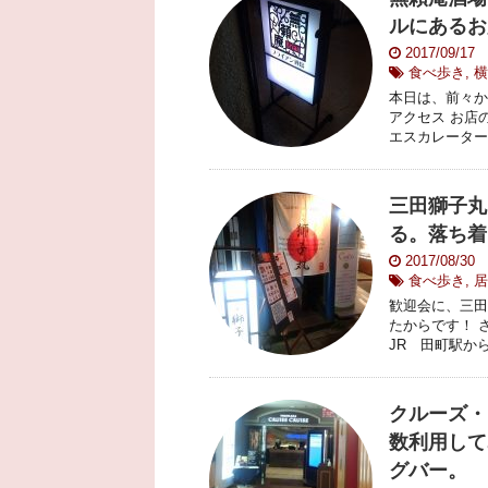
ルにあるお
2017/09/17
食べ歩き
,
横
本日は、前々か
アクセス お店
エスカレーター
三田獅子丸
る。落ち着
2017/08/30
食べ歩き
,
居
歓迎会に、三田
たからです！ 
JR 田町駅か
クルーズ・
数利用して
グバー。