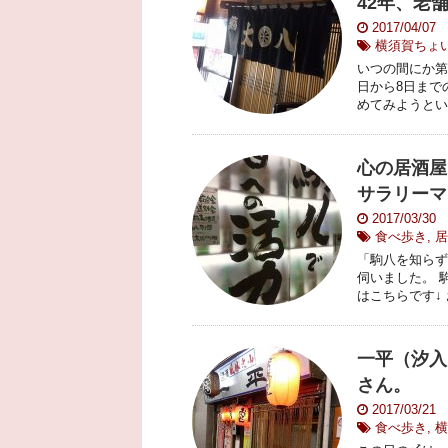
42年、老
2017/04/07
横須賀ちょ
いつの間にか第
日から8日まで
めてみようとい
心の居酒屋
サラリーマ
2017/03/30
食べ歩き
,
居
「駒八を知らず
伺いました。 
はこちらです↓ 
一平（汐入
さん。
2017/03/21
食べ歩き
,
横