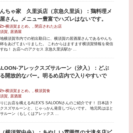
んちゃ家 久里浜店（京急久里浜）：鶏料理メ
屋さん。メニュー豊富でハズレはないです。
-
横須賀まとめ。
,
閉店されたお店
須賀
,
居酒屋
地横須賀市内での初出勤日に、横須賀の居酒屋さんであるやんち
杯をあげてまいりました。 これからはますます横須賀情報を発信
ね！ お店へのアクセス 京急久里浜駅か ...
 SALOON-アレックスズサルーン（汐入）：どぶ
る開放的なバー。明るめ店内で入りやすいで
-
横須賀まとめ。
,
横須賀食
須賀
,
居酒屋
にお店を構えるALEX'S SALOONさんのご紹介です！ 日本語？
クスズサルーンと、じゃっかん発音しづらいです。 地元民はほと
サルーン（もしくはアレックス ...
（横須賀中央）：あやしい雰囲気の大滝名店ビ