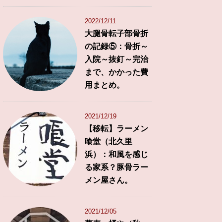
2022/12/11
大腿骨転子部骨折
の記録⑤：骨折～
入院～抜釘～完治
まで、かかった費
用まとめ。
2021/12/19
【移転】ラーメン
喰堂（北久里
浜）：和風を感じ
る家系？豚骨ラー
メン屋さん。
2021/12/05