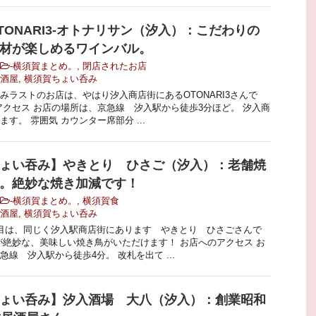
TONARI3-オトナリサン（汐入）：こだわりの
材が楽しめるワインバル。
-
横須賀まとめ。
,
閉店されたお店
酒屋
,
横須賀ちょい呑み
みラストのお店は、やはり汐入商店街にあるOTONARI3さんで
アクセス お店の場所は、京急線 汐入駅から徒歩3分ほど。 汐入商
す。 雰囲気 カウンター席部分 ...
ょい吞み】やきとり ひさご（汐入）：老舗焼
。絶妙な焼き加減です！
-
横須賀まとめ。
,
横須賀食
酒屋
,
横須賀ちょい呑み
目は、同じく汐入駅商店街にあります やきとり ひさごさんで
が絶妙な、美味しい焼き鳥がいただけます！ お店へのアクセス お
線 汐入駅から徒歩4分。 改札を出て ...
ょい呑み】汐入酒場 大八（汐入）：創業昭和