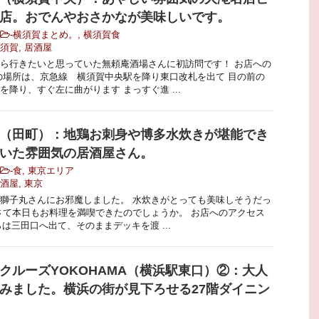
店。おでんやおさかなが美味しいです。
-
横須賀まとめ。
,
横須賀食
須賀
,
居酒屋
ら行きたいと思っていた無頼庵酒場さんに初訪問です！ お店への
の場所は、京急線 横須賀中央駅を降り東口改札を出て 目の前の
を降り、すぐ左に曲がります まっすぐ進 ...
（田町）：地鶏お刺身や博多水炊きが堪能でき
いた雰囲気の居酒屋さん。
-
食
,
東京エリア
酒屋
,
東京
獅子丸さんにお邪魔しました。 水炊きがとっても美味しそうだっ
さて本日もお料理を満喫できたのでしょうか。 お店へのアクセス
らは三田口へ出て、そのままデッキを渡 ...
クルーズYOKOHAMA（横浜駅東口）②：大人
みました。横浜の街が見下ろせる27階ダイニン