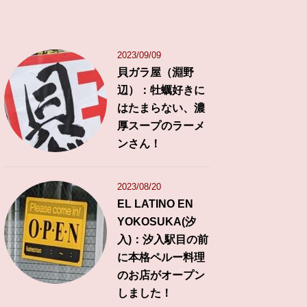
2023/09/09
貝ガラ屋（淵野
辺）：牡蠣好きに
はたまらない、濃
厚スープのラーメ
ンさん！
2023/08/20
EL LATINO EN
YOKOSUKA(汐
入)：汐入駅目の前
に本格ペルー料理
のお店がオープン
しました！