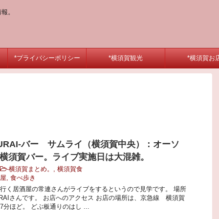
情報。
*プライバシーポリシー
*横須賀観光
*横須賀お
AMURAI-バー サムライ（横須賀中央）：オーソ
横須賀バー。ライブ実施日は大混雑。
-
横須賀まとめ。
,
横須賀食
屋
,
食べ歩き
行く居酒屋の常連さんがライブをするというので見学です。 場所
MURAIさんです。 お店へのアクセス お店の場所は、京急線 横須賀
分ほど。 どぶ板通りのはし ...