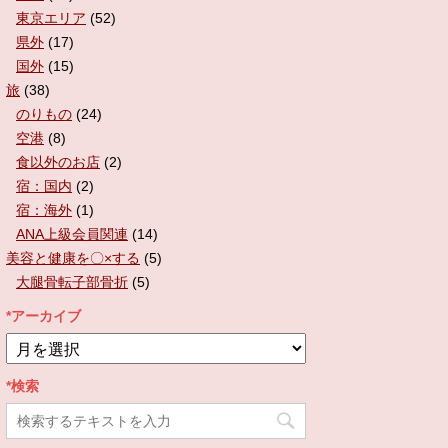
東京エリア
(52)
県外
(17)
国外
(15)
旅
(38)
のりもの
(24)
空港
(8)
食以外のお店
(2)
宿：国内
(2)
宿：海外
(1)
ANA上級会員関連
(14)
美容と健康を〇×する
(5)
大腿骨転子部骨折
(5)
*アーカイブ
*
ア
ー
*検索
カ
イ
ブ