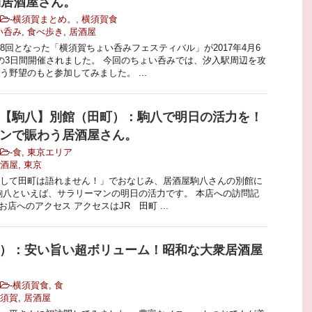
舗居酒屋さん。
-
横須賀まとめ。
,
横須賀食
い呑み
,
食べ歩き
,
居酒屋
8回となった「横須賀ちょい呑みフェスティバル」が2017年4月6
の3日間開催されました。 今回のちょい呑みでは、汐入駅周辺を攻
う野望のもと参加してみました。 ...
【駒八】別館（田町）：駒八で明日の活力を！
ンで賑わう居酒屋さん。
-
食
,
東京エリア
酒屋
,
東京
して田町は語れません！」でおなじみ、居酒屋駒八さんの別館に
駒八といえば、サラリーマンの明日の活力です。 本店への訪問記
お店へのアクセス アクセスはJR 田町 ...
）：安い旨い超ボリューム！昭和な大衆居酒屋
-
横須賀食
,
食
須賀
,
居酒屋