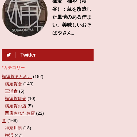
蕎麦 桶や（秋
谷）：蔵を改造し
た風情のある佇ま
い。美味しいおそ
ばやさん。
Twitter
*カテゴリー
横須賀まとめ。
(182)
横須賀食
(140)
三浦食
(5)
横須賀観光
(10)
横須賀お店
(5)
閉店されたお店
(22)
食
(168)
神奈川県
(18)
横浜
(47)