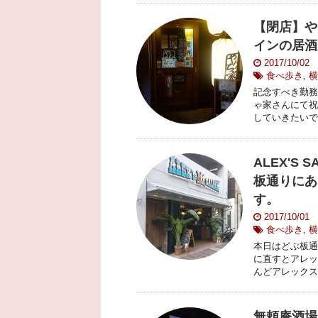
【閉店】や
インの居酒
2017/10/02
食べ歩き
,
横
記念すべき勤務
ゃ家さんにて祝
していきたいです
ALEX'S
板通りにあ
す。
2017/10/01
食べ歩き
,
横
本日はどぶ板通り
に直すとアレッ
んどアレックス
無頼庵酒場